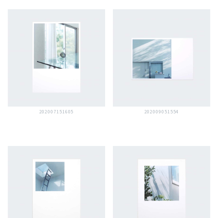
202007151605
202009051554