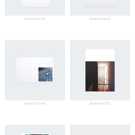
202008291119
202008291018
202007151430
202008291732