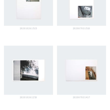
202010261515
202007031510
202010261253
202007031417