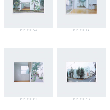
202012291046
202012291251
202012291222
202012291018