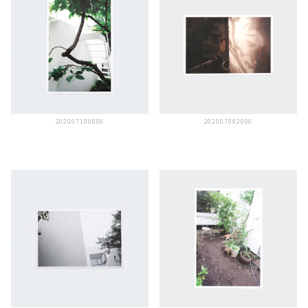
202007100800
202007092000